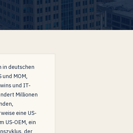
n in deutschen
ES und MOM,
twins und IT-
ndert Millionen
inden,
rweise eine US-
em US-OEM, ein
nszyklus, der