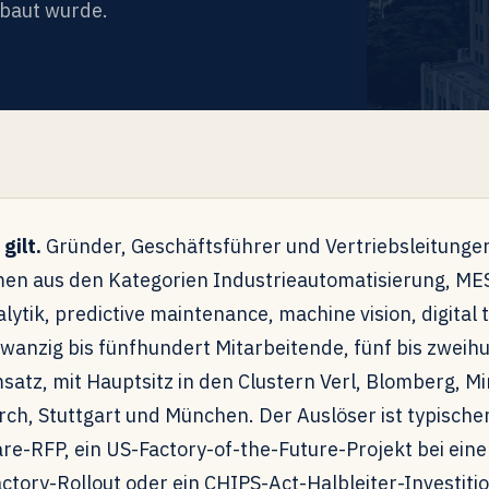
baut wurde.
gilt.
Gründer, Geschäftsführer und Vertriebsleitunge
men aus den Kategorien Industrieautomatisierung, M
ytik, predictive maintenance, machine vision, digital 
anzig bis fünfhundert Mitarbeitende, fünf bis zweihu
atz, mit Hauptsitz in den Clustern Verl, Blomberg, M
irch, Stuttgart und München. Der Auslöser ist typische
re-RFP, ein US-Factory-of-the-Future-Projekt bei ein
ory-Rollout oder ein CHIPS-Act-Halbleiter-Investitio