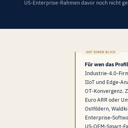
US-Enterprise-Rahmen davor noch nicht ge
Für wen das Profil 
Industrie-4.0-Fir
IIoT und Edge-Anal
OT-Konvergenz. Zw
Euro ARR oder Ums
Ostfildern, Waldk
Enterprise-Softwa
US-OEM-Smart-Fact