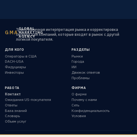
GLOBAL
Трансграничная интерпретация рынка и корректировка
GMA
MARKETING
сигнала для компаний, которые входят в рынок с другой
AGENCY
логикой покупателя.
ДЛЯ КОГО
РАЗДЕЛЫ
Операторы в США
Рынки
DACH-USA
Города
Фидуциары
ИИ
Инвесторы
Движок ответов
Проблемы
РАБОТА
ФИРМА
Контакт
О фирме
Ожидания US-покупателя
Почему с нами
Ответы
Сеть
База знаний
Конфиденциальность
Словарь
Условия
Объем услуг