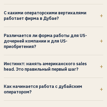
Дубайский регистр. отношенческий, взвешенный по
уважению, терпимый к преамбуле. Американский
С какими операторскими вертикалями
регистр. категорийный, взвешенный по результату,
работает фирма в Дубае?
нетерпимый к преамбуле. Задача не в том, чтобы
Инфраструктура, входящая в US-procurement;
заменить дубайский голос. Задача в том, чтобы нести
промышленность с американскими клиентами или
второй голос для американских поверхностей и
Различается ли форма работы для US-
заводами в США; кибербезопасность в федеральных и
взаимодействий. Домашний бренд сохраняет
дочерней компании и для US-
Fortune 500-циклах; инженерно-коммерческие фирмы
исходный регистр. Американские поверхности (сайт,
приобретения?
в инженерно-ведомом американском go-to-market;
дек, исходящие, ритм follow-up, LinkedIn принципала)
Да. US-дочерняя компания: это новая коммерческая
технические B2B-фирмы, продающие в US-enterprise; и
перестраиваются под то, как американский
поверхность, которую дубайская фирма запускает в
сервисные фирмы Залива, открывающие офисы в
Инстинкт: нанять американского sales
покупатель фильтрует в первые двадцать секунд. Оба
Америке. Задача в том, чтобы построить американский
американских метрополиях. Подходящий формат
head. Это правильный первый шаг?
голоса работают параллельно. CEO учится понимать,
категорийный якорь, американскую референс-группу и
проверяется до выбора объема работ. Это не
Часто это неправильный первый шаг. Американский
какой регистр в каком разговоре.
заявление о результате, на которых дочернее
публичный список секторов.
sales head наследует рамку, которую ему передаёт
предприятие может стоять. US-приобретение
Как начинается работа с дубайским
дубайская фирма. Если рамка. это сайт без
наследует категорию, клиентскую базу и бренд. Задача
оператором?
категорийной привязки, отношенчески
в том, чтобы решить, что из приобретённой
Через форму контакта и первичную проверку
ориентированный дек и ритм follow-up, выстроенный
коммерческой архитектуры сохранить, что встроить в
соответствия. Фирма ведёт три формата проектов:
под Залив, sales head проводит первый год в попытке