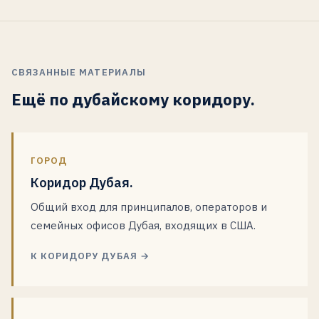
идентичность дубайской фирмы и где позволить
Market-Entry Marketing Sprint (шесть-десять недель),
продавать внутри сломанной архитектуры и обычно
приобретённому бренду работать своим голосом. Оба
Cross-Border Marketing Build (три-шесть месяцев) или
уходит. Работающая последовательность: сначала
пути начинаются с одного и того же проверки
Global Marketing Partnership (ежемесячная работа,
перестроить американскую коммерческую
соответствия.
минимум двенадцать месяцев). Коммерческие условия
СВЯЗАННЫЕ МАТЕРИАЛЫ
архитектуру, затем нанять американского
обсуждаются только после утверждения объема работ.
коммерческого руководителя в рамку, которая может
Ещё по дубайскому коридору.
Операторы чаще начинают со Sprint, когда в работе
его нести.
одна американская категория, и с Build, когда задача
касается многоканальной американской
коммерческой архитектуры.
ГОРОД
Коридор Дубая.
Общий вход для принципалов, операторов и
семейных офисов Дубая, входящих в США.
К КОРИДОРУ ДУБАЯ →