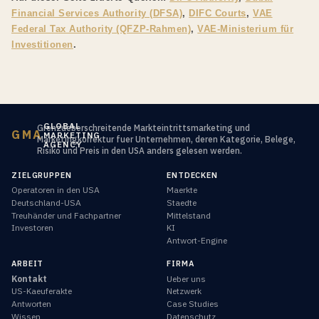
Financial Services Authority (DFSA)
,
DIFC Courts
,
VAE
Federal Tax Authority (QFZP-Rahmen)
,
VAE-Ministerium für
Investitionen
.
GLOBAL
Grenzueberschreitende Markteintrittsmarketing und
GMA
MARKETING
Marketingkorrektur fuer Unternehmen, deren Kategorie, Belege,
AGENCY
Risiko und Preis in den USA anders gelesen werden.
ZIELGRUPPEN
ENTDECKEN
Operatoren in den USA
Maerkte
Deutschland-USA
Staedte
Treuhänder und Fachpartner
Mittelstand
Investoren
KI
Antwort-Engine
ARBEIT
FIRMA
Kontakt
Ueber uns
US-Kaeuferakte
Netzwerk
Antworten
Case Studies
Wissen
Datenschutz