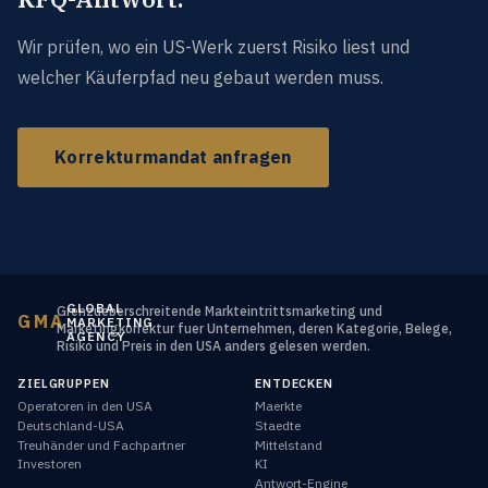
Wir prüfen, wo ein US-Werk zuerst Risiko liest und
welcher Käuferpfad neu gebaut werden muss.
Korrekturmandat anfragen
GLOBAL
Grenzueberschreitende Markteintrittsmarketing und
GMA
MARKETING
Marketingkorrektur fuer Unternehmen, deren Kategorie, Belege,
AGENCY
Risiko und Preis in den USA anders gelesen werden.
ZIELGRUPPEN
ENTDECKEN
Operatoren in den USA
Maerkte
Deutschland-USA
Staedte
Treuhänder und Fachpartner
Mittelstand
Investoren
KI
Antwort-Engine