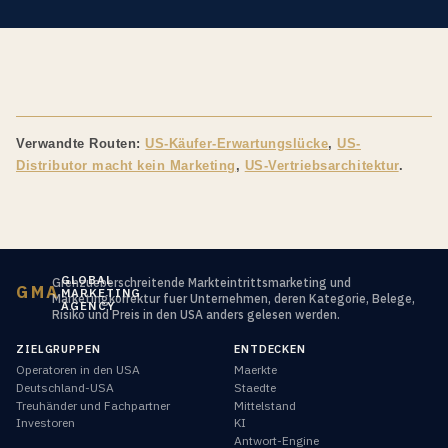
Verwandte Routen:
US-Käufer-Erwartungslücke
,
US-
Distributor macht kein Marketing
,
US-Vertriebsarchitektur
.
GLOBAL
Grenzueberschreitende Markteintrittsmarketing und
GMA
MARKETING
Marketingkorrektur fuer Unternehmen, deren Kategorie, Belege,
AGENCY
Risiko und Preis in den USA anders gelesen werden.
ZIELGRUPPEN
ENTDECKEN
Operatoren in den USA
Maerkte
Deutschland-USA
Staedte
Treuhänder und Fachpartner
Mittelstand
Investoren
KI
Antwort-Engine