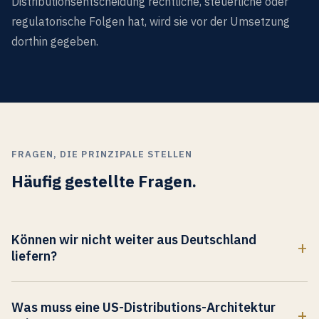
Distributionsentscheidung rechtliche, steuerliche oder
regulatorische Folgen hat, wird sie vor der Umsetzung
dorthin gegeben.
FRAGEN, DIE PRINZIPALE STELLEN
Häufig gestellte Fragen.
Können wir nicht weiter aus Deutschland
liefern?
Technisch ja. Kommerziell wird es schnell schwer. Der US-
Käufer sortiert direktimportierte Industriegüter als Risiko:
Was muss eine US-Distributions-Architektur
längerer Kaufweg, unsichere Rückgabe, unklare