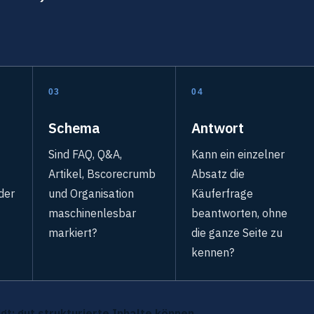
03
04
Schema
Antwort
Sind FAQ, Q&A,
Kann ein einzelner
Artikel, Bscorecrumb
Absatz die
der
und Organisation
Käuferfrage
maschinenlesbar
beantworten, ohne
markiert?
die ganze Seite zu
kennen?
gt: gut strukturierte Inhalte können