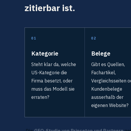
zitierbar ist.
01
02
Kategorie
Belege
Steht klar da, welche
Gibt es Quellen,
US-Kategorie die
Fachartikel,
Firma besetzt, oder
Vergleichsseiten o
muss das Modell sie
Kundenbelege
erraten?
ausserhalb der
eigenen Website?
Die
GEO-Studie von Princeton und Partnern
zei