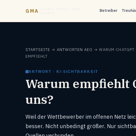
GLOBAL MARKETING
GMA
Betreiber
Treuhä
AGENCY
STARTSEITE
→
ANTWORTEN
AEO
→ WARUM CHATGPT
EMPFIEHLT
ANTWORT · KI-SICHTBARKEIT
Warum empfiehlt 
uns?
Weil der Wettbewerber im offenen Netz leich
besser. Nicht unbedingt größer. Nur sichtba
Quellen verbunden.