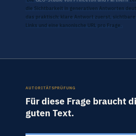
die Sichtbarkeit in generativen Antworten deut
das praktisch: klare Antwort zuerst, sichtbar
Links und eine kanonische URL pro Frage.
AUTORITÄTSPRÜFUNG
Für diese Frage braucht d
guten Text.