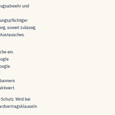
etrugsabwehr und
gungspflichtiger
ung, soweit zulässig.
s Austausches.
che ein.
oogle
Google
d
sbanners
tiviert.
Schutz. Wird bei
dardvertragsklauseln