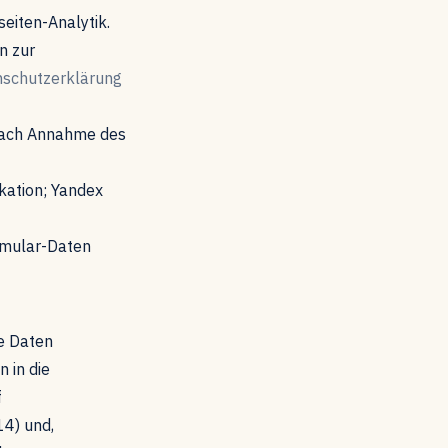
eiten-Analytik.
n zur
schutzerklärung
nach Annahme des
kation; Yandex
rmular-Daten
ne Daten
 in die
f
4) und,