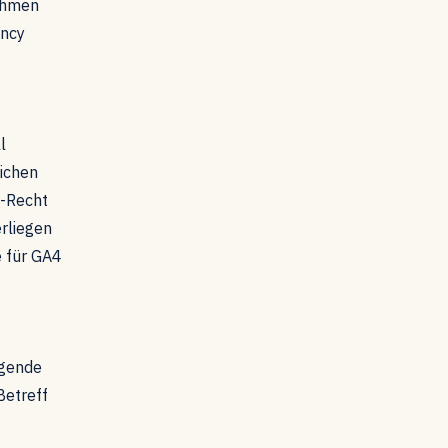
ahmen
ency
l
lichen
U-Recht
erliegen
e für GA4
lgende
Betreff