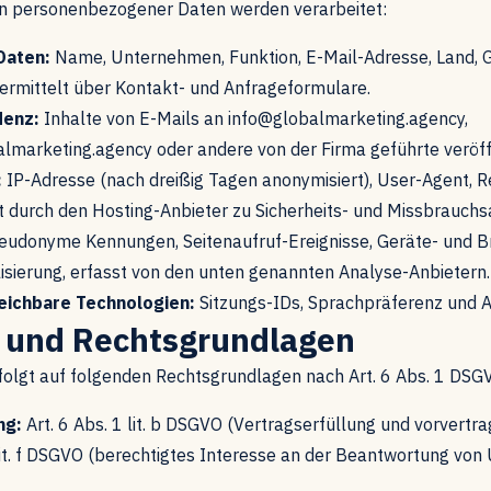
n personenbezogener Daten werden verarbeitet:
Daten:
Name, Unternehmen, Funktion, E-Mail-Adresse, Land,
ermittelt über Kontakt- und Anfrageformulare.
denz:
Inhalte von E-Mails an info@globalmarketing.agency,
lmarketing.agency oder andere von der Firma geführte veröff
:
IP-Adresse (nach dreißig Tagen anonymisiert), User-Agent, R
st durch den Hosting-Anbieter zu Sicherheits- und Missbrauc
udonyme Kennungen, Seitenaufruf-Ereignisse, Geräte- und 
sierung, erfasst von den unten genannten Analyse-Anbietern.
eichbare Technologien:
Sitzungs-IDs, Sprachpräferenz und 
 und Rechtsgrundlagen
folgt auf folgenden Rechtsgrundlagen nach Art. 6 Abs. 1 DSG
ng:
Art. 6 Abs. 1 lit. b DSGVO (Vertragserfüllung und vorvert
 lit. f DSGVO (berechtigtes Interesse an der Beantwortung vo