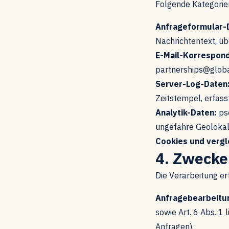
Folgende Kategorie
Anfrageformular-
Nachrichtentext, üb
E-Mail-Korrespon
partnerships@globa
Server-Log-Daten
Zeitstempel, erfas
Analytik-Daten:
pse
ungefähre Geolokali
Cookies und vergl
4. Zwecke
Die Verarbeitung er
Anfragebearbeitu
sowie Art. 6 Abs. 1
Anfragen).