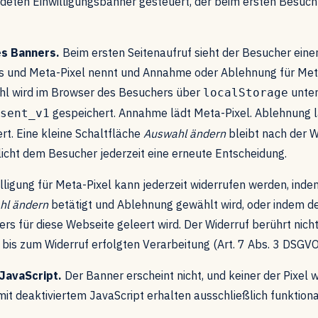
deten Einwilligungsbanner gesteuert, der beim ersten Besuch
s Banners.
Beim ersten Seitenaufruf sieht der Besucher eine
cs und Meta-Pixel nennt und Annahme oder Ablehnung für Met
ahl wird im Browser des Besuchers über
unte
localStorage
gespeichert. Annahme lädt Meta-Pixel. Ablehnung l
sent_v1
ert. Eine kleine Schaltfläche
Auswahl ändern
bleibt nach der 
icht dem Besucher jederzeit eine erneute Entscheidung.
lligung für Meta-Pixel kann jederzeit widerrufen werden, inde
hl ändern
betätigt und Ablehnung gewählt wird, oder indem de
rs für diese Webseite geleert wird. Der Widerruf berührt nicht
bis zum Widerruf erfolgten Verarbeitung (Art. 7 Abs. 3 DSGVO
JavaScript.
Der Banner erscheint nicht, und keiner der Pixel w
it deaktiviertem JavaScript erhalten ausschließlich funktion