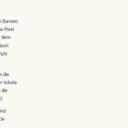
n Banner,
a-Pixel
r dem
ässt
Wahl
m die
r lokale
 die
).
ird
ale