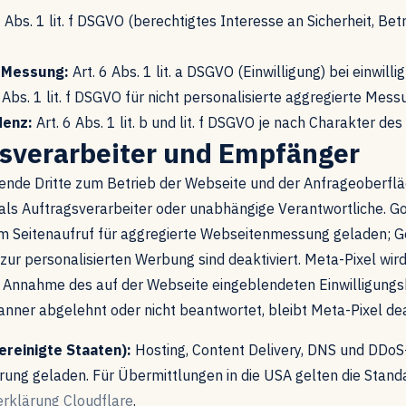
6 Abs. 1 lit. f DSGVO (berechtigtes Interesse an Sicherheit, B
l-Messung:
Art. 6 Abs. 1 lit. a DSGVO (Einwilligung) bei einwilli
 Abs. 1 lit. f DSGVO für nicht personalisierte aggregierte Mess
denz:
Art. 6 Abs. 1 lit. b und lit. f DSGVO je nach Charakter de
gsverarbeiter und Empfänger
gende Dritte zum Betrieb der Webseite und der Anfrageoberflä
 als Auftragsverarbeiter oder unabhängige Verantwortliche. G
eim Seitenaufruf für aggregierte Webseitenmessung geladen; 
 zur personalisierten Werbung sind deaktiviert. Meta-Pixel wir
h Annahme des auf der Webseite eingeblendeten Einwilligung
anner abgelehnt oder nicht beantwortet, bleibt Meta-Pixel deak
Vereinigte Staaten):
Hosting, Content Delivery, DNS und DDoS-
rung geladen. Für Übermittlungen in die USA gelten die Stan
rklärung Cloudflare
.