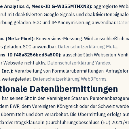
le Analytics 4, Mess-ID G-W355MTHXN3):
aggregierte Webs
ruf mit deaktivierten Google Signals und deaktivierten Signale
erbung geladen. SCC und IP-Anonymisierung anwendbar.
Daten
c. (Meta-Pixel):
Konversions-Messung. Wird ausschließlich 
rs geladen. SCC anwendbar.
Datenschutzerklärung Meta
.
ions-ID f48a8256bed5a500):
ausschließlich Webseiten-Verifi
er Webseite nicht aktiv.
Datenschutzerklärung Yandex
.
Inc.):
Verarbeitung von Formularübermittlungen. Anfragefo
 weitergeleitet.
Datenschutzerklärung Web3Forms
.
ationale Datenübermittlungen
 hat seinen Sitz in den Vereinigten Staaten. Personenbezoge
dem EWR, dem Vereinigten Königreich oder der Schweiz werden
 übermittelt und dort verarbeitet. Die Übermittlung erfolgt au
dardvertragsklauseln (Durchführungsbeschluss (EU) 2021/91