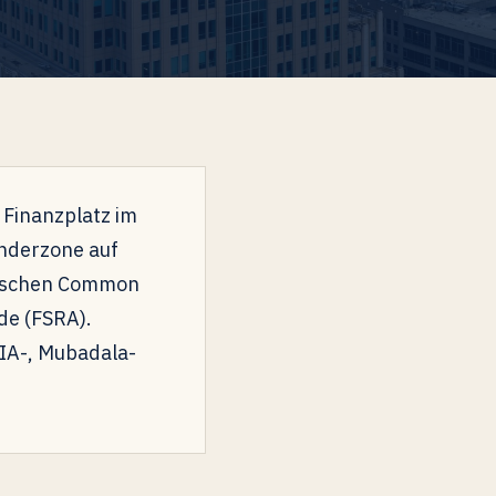
 Finanzplatz im
onderzone auf
lischen Common
de (FSRA).
DIA-, Mubadala-