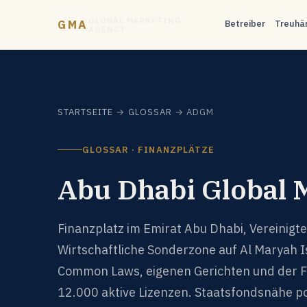
GLOBAL MARKETING
GMA
Betreiber
Treuhä
AGENCY
STARTSEITE
→
GLOSSAR
→ ADGM
GLOSSAR · FINANZPLÄTZE
Abu Dhabi Global 
Finanzplatz im Emirat Abu Dhabi, Vereinigte
Wirtschaftliche Sonderzone auf Al Maryah 
Common Laws, eigenen Gerichten und der F
12.000 aktive Lizenzen. Staatsfondsnähe pos