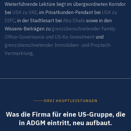
Weiterführende Lektüre liegt im übergeordneten Korridor
bei
USA zu VAE
, im Privatkunden-Pendant bei
USA zu
DIFC
, in der Stadtlesart bei
Abu Dhabi
sowie in den
Wissens-Beiträgen zu
grenzüberschreitender Family-
Office-Governance und US-Ko-Investment
und
grenzüberschreitender Immobilien- und Proptech-
Vermarktung
.
DREI HAUPTLEISTUNGEN
Was die Firma für eine US-Gruppe, die
in ADGM eintritt, neu aufbaut.