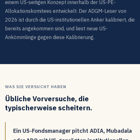
einem US-seitigen Konzept innerhalb der US-PE-
Allokationskomitees entwickelt. Der ADGM-Leser von
2026 ist durch die US-institutionellen Anker kalibriert, die
bereits angekommen sind, und liest neue US-
Ankömmlinge gegen diese Kalibrierung.
WAS SIE VERSUCHT HABEN
Übliche Vorversuche, die
typischerweise scheitern.
Ein US-Fondsmanager pitcht ADIA, Mubadala