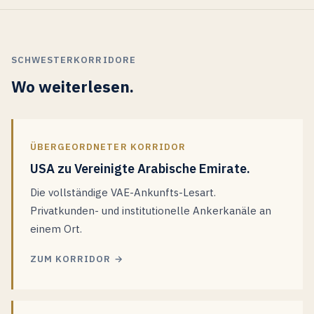
Border Marketing Build oder Global Marketing Partnership.
Market-Entry Marketing Sprint ist verfügbar für eng
umrissene institutionelle-IR-Wiederaufbauten.
Kommerzielle Konditionen werden privat nach der
SCHWESTERKORRIDORE
Erstgespräch zur Passung festgelegt.
Wo weiterlesen.
ÜBERGEORDNETER KORRIDOR
USA zu Vereinigte Arabische Emirate.
Die vollständige VAE-Ankunfts-Lesart.
Privatkunden- und institutionelle Ankerkanäle an
einem Ort.
ZUM KORRIDOR →