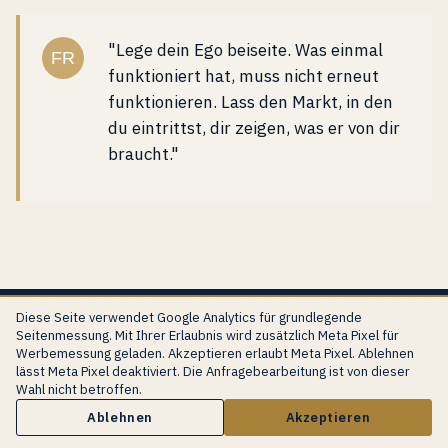
"Lege dein Ego beiseite. Was einmal
FR
funktioniert hat, muss nicht erneut
funktionieren. Lass den Markt, in den
du eintrittst, dir zeigen, was er von dir
braucht."
Diese Seite verwendet Google Analytics für grundlegende
Seitenmessung. Mit Ihrer Erlaubnis wird zusätzlich Meta Pixel für
Werbemessung geladen. Akzeptieren erlaubt Meta Pixel. Ablehnen
lässt Meta Pixel deaktiviert. Die Anfragebearbeitung ist von dieser
Wenn die US-Gruppe ADGM eröffnet
Wahl nicht betroffen.
und das institutionelle
Anfrage starten
Ablehnen
Akzeptieren
Ankerregister weiterhin als US-