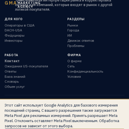
Трансграничная интерпретация рынка и корректировка
GMA
MARKETING
сигнала для компаний, которые входят в рынок с другой
AGENCY
логикой покупателя.
ДЛЯ КОГО
РАЗДЕЛЫ
Операторы в США
Рынки
DACH-USA
Города
Фидуциары
ИИ
Инвесторы
Движок ответов
Проблемы
РАБОТА
ФИРМА
Контакт
О фирме
Ожидания US-покупателя
Сеть
Ответы
Конфиденциальность
База знаний
Условия
Словарь
Объем услуг
Этот сайт использует Google Analytics для базового измерения
© 2026 Global Marketing Agency · Sacramento, California ·
посещений страниц. С вашего разрешения также загружается
info@globalmarketing.agency
Meta Pixel для рекламных измерений. Принять разрешает Meta
EN
DE
RU
Pixel. Отклонить оставляет Meta Pixel выключенным. Обработка
запросов не зависит от этого выбора.