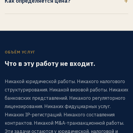
Как определяется цена?
reference нельзя раскрывать публично, его заменяют
частным proof packet для сделки.
Цена остаётся частной и определяется после проверки
соответствия. Публичного диапазона на странице нет.
ОБЪЁМ УСЛУГ
Что в эту работу не входит.
Никакой юридической работы. Никакого налогового
структурирования. Никакой визовой работы. Никаких
банковских представлений. Никакого регуляторного
лицензирования. Никаких фидуциарных услуг.
Никаких IP-регистраций. Никакого составления
контрактов. Никакой M&A-транзакционной работы.
Эти задачи остаются у юридической, налоговой и